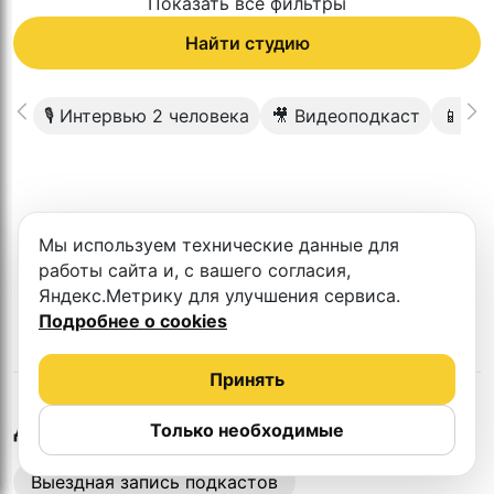
Показать все фильтры
Найти студию
🎙 Интервью 2 человека
🎥 Видеоподкаст
📱Ree
К сожалению в этом городе нет такой
Мы используем технические данные для
студии
работы сайта и, с вашего согласия,
Яндекс.Метрику для улучшения сервиса.
Подробнее о cookies
Принять
в
Караганде
Другие студии
Только необходимые
Выездная запись подкастов