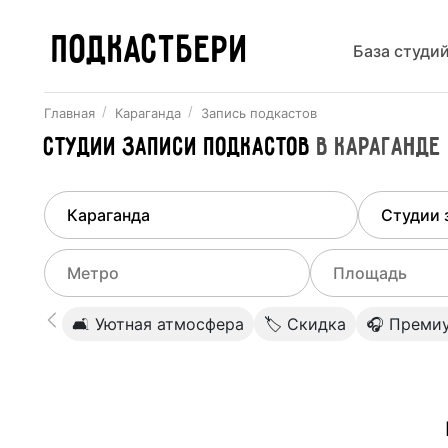
ПОДКАСТБЕРИ
База студи
Главная
Караганда
Запись подкастов
Студии записи подкастов
в
Караганде
Найдено
1
город
Выберит
Караганда
Все ст
Выберите метро
Выберите диа
🛋 Уютная атмосфера
🏷 Скидка
🎧 Преми
Студии
Выберите город
0
Не указывать
Студии
Не указывать
Студии