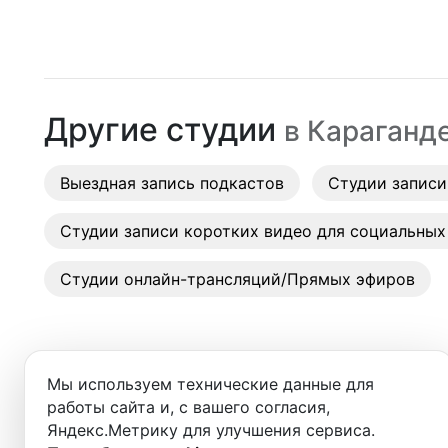
Алматы
Студии
Астана
Аренда
Караганда
Другие студии
в
Караганд
Выездн
Аренда
Выездная запись подкастов
Студии записи
Студии
Студии записи коротких видео для социальных
Фотос
Студии онлайн-трансляций/Прямых эфиров
Мы используем технические данные для
работы сайта и, с вашего согласия,
Добро пожаловать в ката
Яндекс.Метрику для улучшения сервиса.