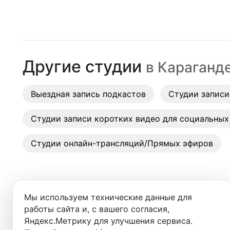
Алматы
Студии
Астана
Аренда
Караганда
Другие студии
в
Караганд
Выездн
Аренда
Выездная запись подкастов
Студии записи
Студии
Студии записи коротких видео для социальных
Фотос
Студии онлайн-трансляций/Прямых эфиров
Мы используем технические данные для
работы сайта и, с вашего согласия,
Добро пожаловать в ката
Яндекс.Метрику для улучшения сервиса.