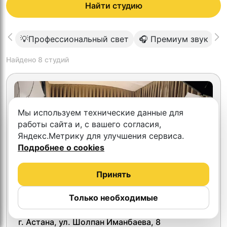
Найти студию
💡Профессиональный свет
🎧 Премиум звук
⬛
Найдено
8
студий
Мы используем технические данные для
работы сайта и, с вашего согласия,
Яндекс.Метрику для улучшения сервиса.
Подробнее о cookies
Принять
Только необходимые
GB Interactive
г. Астана, ул. Шолпан Иманбаева, 8