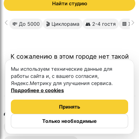
Найти студию
💸 До 5000
🎬 Циклорама
👥 2-4 гостя
🟩 Хро
К сожалению в этом городе нет такой
студии
Мы используем технические данные для
работы сайта и, с вашего согласия,
Яндекс.Метрику для улучшения сервиса.
Подробнее о cookies
Принять
в
Астане
Другие студии
Только необходимые
Выездная запись подкастов