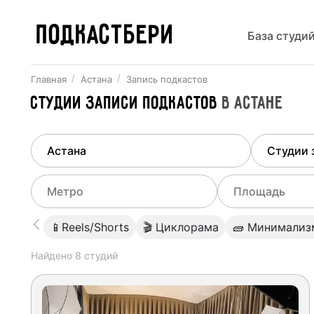
ПОДКАСТБЕРИ
База студи
Главная
Астана
Запись подкастов
Студии записи подкастов
в
Астане
Найдено
1
город
Выберит
Астана
Все ст
Выберите метро
Выберите диа
📱Reels/Shorts
🎬 Циклорама
🧱 Минимализ
Студии
Выберите город
0
Найдено
8
студий
Не указывать
Студии
Не указывать
Студии