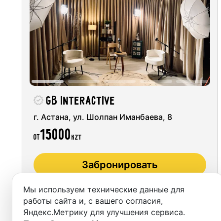
Алматы
Студии
Астана
Аренда
Караганда
Выездн
Аренда
GB Interactive
Студии
г. Астана, ул. Шолпан Иманбаева, 8
Фотос
15000
от
KZT
Забронировать
Мы используем технические данные для
работы сайта и, с вашего согласия,
Яндекс.Метрику для улучшения сервиса.