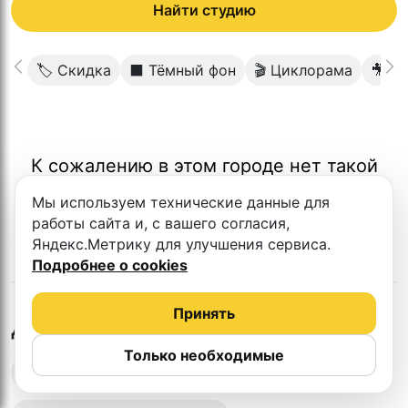
Найти студию
🏷 Скидка
⬛️ Тёмный фон
🎬 Циклорама
🎥 В
К сожалению в этом городе нет такой
студии
Мы используем технические данные для
работы сайта и, с вашего согласия,
Яндекс.Метрику для улучшения сервиса.
Подробнее о cookies
Принять
в
Астане
Другие студии
Только необходимые
Выездная запись подкастов