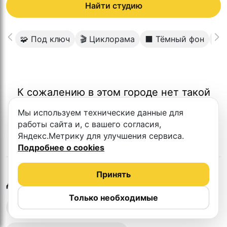
Найти студию
🧩 Под ключ
🎬 Циклорама
⬛️ Тёмный фон
⬜️
К сожалению в этом городе нет такой
студии
Мы используем технические данные для
работы сайта и, с вашего согласия,
Яндекс.Метрику для улучшения сервиса.
Подробнее о cookies
Принять
в
Астане
Другие студии
Только необходимые
Выездная запись подкастов