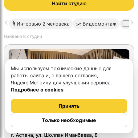
Найти студию
🎙 Интервью 2 человека
✂️ Видеомонтаж
⬜️ Св
Найдено
8
студий
Мы используем технические данные для
работы сайта и, с вашего согласия,
Яндекс.Метрику для улучшения сервиса.
Подробнее о cookies
Принять
Только необходимые
GB Interactive
г. Астана, ул. Шолпан Иманбаева, 8