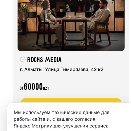
Алматы
Студии
Астана
Аренда
Караганда
Выездн
Аренда
Rocks Media
Студии
г. Алматы, Улица Тимирязева, 42 к2
Фотос
60000
от
KZT
Забронировать
Мы используем технические данные для
работы сайта и, с вашего согласия,
Яндекс.Метрику для улучшения сервиса.