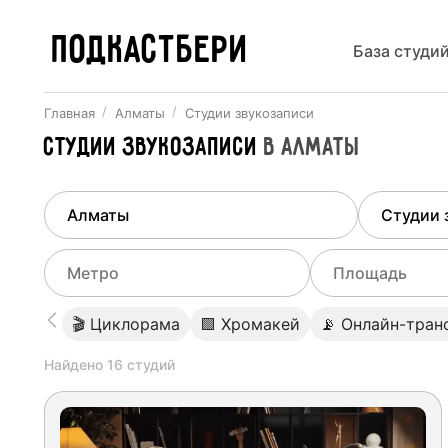
ПОДКАСТБЕРИ
База студи
Главная
Алматы
Студии звукозаписи
Студии звукозаписи
в
Алматы
Найдено
1
город
Выберит
Алматы
Все ст
Выберите метро
Выберите диа
🎬 Циклорама
🟩 Хромакей
📡 Онлайн-тран
Студии
Выберите город
0
Найдено
16
студий
Не указывать
Студии
Не указывать
Студии