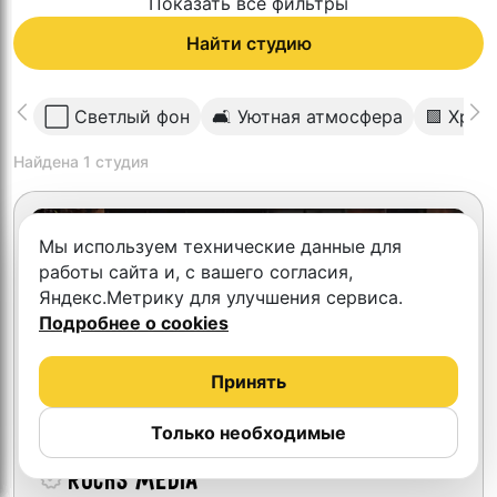
Показать все фильтры
Найти студию
⬜️ Светлый фон
🛋 Уютная атмосфера
🟩 Хром
Найдена
1
студия
Мы используем технические данные для
работы сайта и, с вашего согласия,
Яндекс.Метрику для улучшения сервиса.
Подробнее о cookies
Принять
Только необходимые
Rocks Media