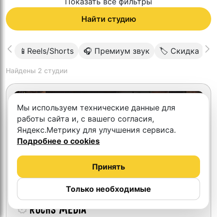
Показать все фильтры
Найти студию
📱Reels/Shorts
🎧 Премиум звук
🏷 Скидка

Найдены
2
студии
Мы используем технические данные для
работы сайта и, с вашего согласия,
Яндекс.Метрику для улучшения сервиса.
Подробнее о cookies
Принять
Только необходимые
Rocks Media