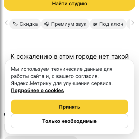
Найти студию
🏷 Скидка
🎧 Премиум звук
🧩 Под ключ
🎬 
К сожалению в этом городе нет такой
студии
Мы используем технические данные для
работы сайта и, с вашего согласия,
Яндекс.Метрику для улучшения сервиса.
Подробнее о cookies
Принять
в
Алматы
Другие студии
Только необходимые
Выездная запись подкастов